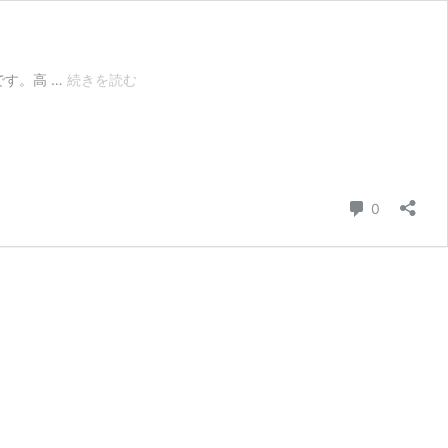
Notta
です。高 …
続きを読む
の
無
料
版
あ
り？
コメント
0
有
料
版
と
の
違
い
は？
使
い
方