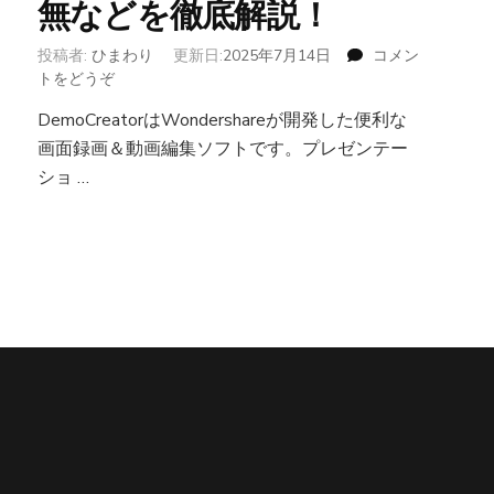
無などを徹底解説！
投稿者:
ひまわり
更新日:
2025年7月14日
コメン
トをどうぞ
(Wondershare
DemoCreator
DemoCreatorは‪Wondershareが開発した便利な
無
画面録画＆動画編集ソフトです。プレゼンテー
料
版
ショ …
の
制
限
と
は？
使
い
方
や
録
画
時
間、