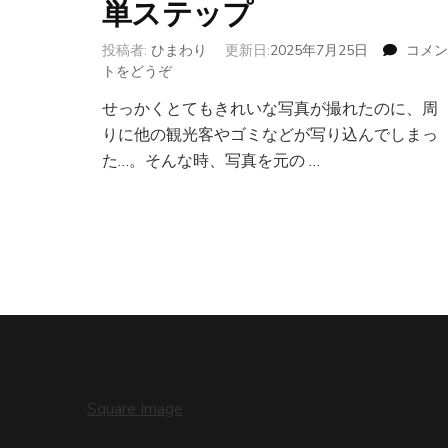
単ステップ
投稿者:
ひまわり
更新日:
2025年7月25日
コメン
トをどうぞ
(【Mac】
画
せっかくとてもきれいな写真が撮れたのに、周
像
りに他の観光客やゴミなどが写り込んでしまっ
の
不
た…。そんな時、写真を元の …
要
な
部
分
を
消
す
方
法
｜
画
Square Image
像
か