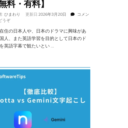
無料・有料】
者:
ひまわり
更新日:
2026年3月20日
コメン
どうぞ
(ソ
フ
在住の日本人や、日本のドラマに興味があ
ト
国人、また英語学習を目的として日本のド
イ
ン
を英語字幕で観たいとい …
ス
ト
ー
ル
不
要！
日
本
の
ド
ラ
マ
を