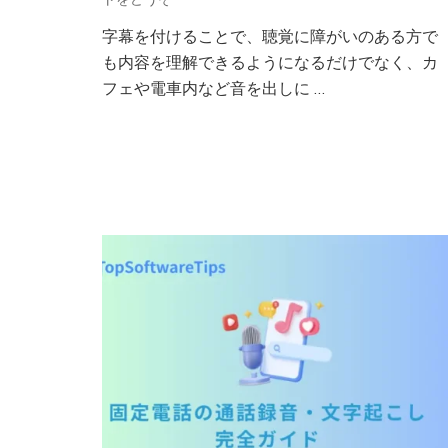
と
字幕を付けることで、聴覚に障がいのある方で
は？
も内容を理解できるようになるだけでなく、カ
SRT
字
フェや電車内など音を出しに …
幕
フ
ァ
イ
ル
の
作
成
方
法)