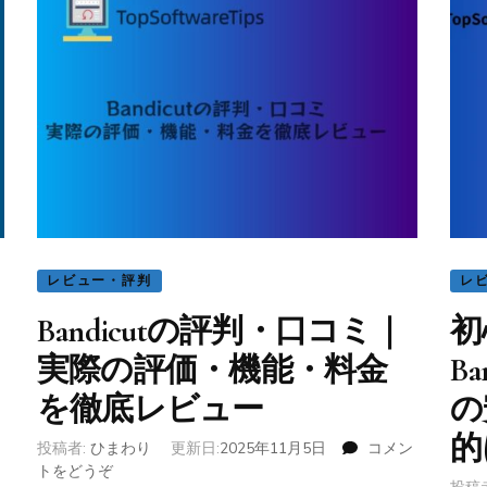
字
起
こ
し
ツ
ー
ル
で
高
速
化
さ
レビュー・評判
レ
せ
る
Bandicutの評判・口コミ｜
初
AI
実際の評価・機能・料金
B
活
用
を徹底レビュー
の
術)
的
投稿者:
ひまわり
更新日:
2025年11月5日
コメン
トをどうぞ
(Bandicut