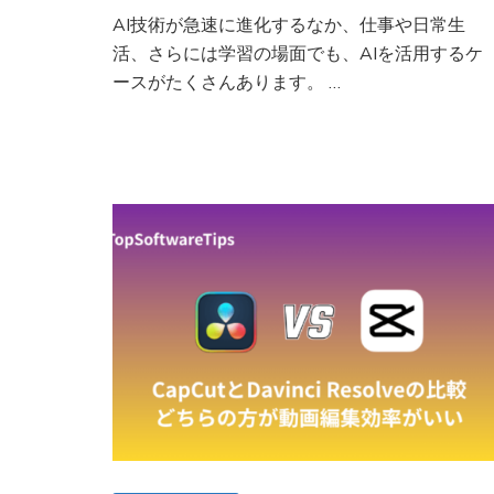
活
と
AI技術が急速に進化するなか、仕事や日常生
用
Notta
ま
活、さらには学習の場面でも、AIを活用するケ
の
で
比
ースがたくさんあります。 …
解
較
説)
｜
ど
の
AI
議
事
録
作
成
ツ
ー
ル
が
最
適？)