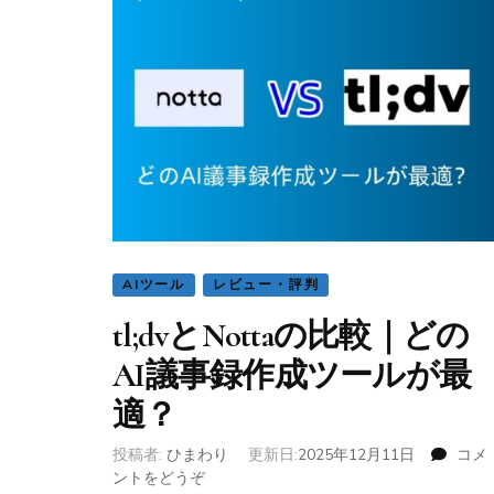
文
字
起
こ
し
完
全
ガ
イ
ド
｜
方
AIツール
レビュー・評判
法・
メ
tl;dvとNottaの比較｜どの
リ
ッ
AI議事録作成ツールが最
ト・
適？
違
法
性・
投稿者:
ひまわり
更新日:
2025年12月11日
コメ
AI
ントをどうぞ
(tl;dv