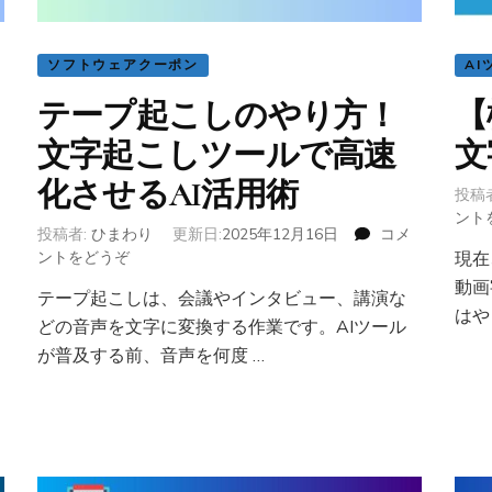
AI
生
成・
ソフトウェアクーポン
AI
活
用
テープ起こしのやり方！
【
例
文字起こしツールで高速
文
を
徹
化させるAI活用術
底
投稿
解
ント
投稿者:
ひまわり
更新日:
2025年12月16日
コメ
説)
ントをどうぞ
(テ
現在
ー
動画
テープ起こしは、会議やインタビュー、講演な
プ
はや
どの音声を文字に変換する作業です。AIツール
起
こ
が普及する前、音声を何度 …
し
の
や
り
方！
文