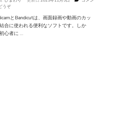
者:
ひまわり
更新日:
2025年11月5日
コメン
どうぞ
(初
心
ndicamとBandicutは、画面録画や動画のカッ
者
結合に使われる便利なソフトです。しか
必
見！
初心者に …
Bandicam
と
Bandicut
は
安
全
で
す
か？
そ
の
安
全
性
と
危