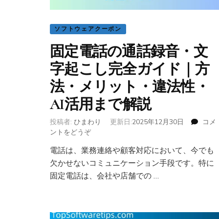
ソフトウェアクーポン
固定電話の通話録音・文
字起こし完全ガイド｜方
法・メリット・違法性・
AI活用まで解説
投稿者:
ひまわり
更新日:
2025年12月30日
コメ
ントをどうぞ
(固
定
電話は、業務連絡や顧客対応において、今でも
電
欠かせないコミュニケーション手段です。特に
話
の
固定電話は、会社や店舗での …
通
話
録
音・