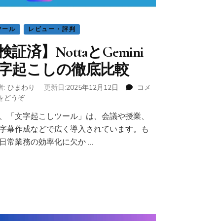
英
語
字
ツール
レビュー・評判
幕
で
検証済】NottaとGemini
観
れ
字起こしの徹底比較
る
サ
者:
ひまわり
更新日:
2025年12月12日
コメ
イ
をどうぞ
(【検
ト
証
6
、「文字起こしツール」は、会議や授業、
済】
選
字幕作成などで広く導入されています。も
Notta
【無
と
日常業務の効率化に欠か …
料・
Gemini
有
文
料】)
字
起
こ
し
の