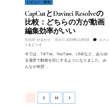
レビュー・評判
CapCutとDavinci Resolveの
比較：どちらの方が動画
編集効率がいい
投稿者:
ひまわり
更新日:
2025年11月5日
コメン
トをどうぞ
(CapCut
と
今では、TikTok、YouTube、LINEなど、あらゆ
Davinci
る場所で動画を目にするようになりました。み
Resolve
の
んなが休憩 …
比
較：
ど
ち
ら
投
の
固
1
固
2
固
13
稿
方
が
ナ