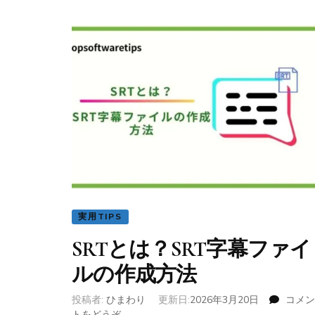
実用TIPS
SRTとは？SRT字幕ファイ
ルの作成方法
投稿者:
ひまわり
更新日:
2026年3月20日
コメン
トをどうぞ
(SRT