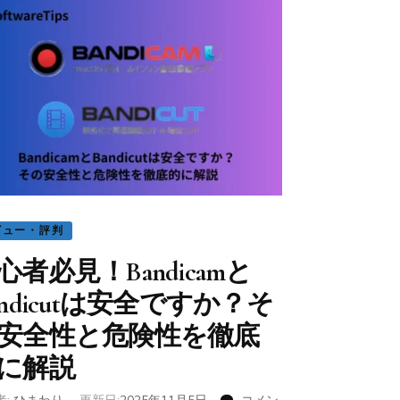
徹
底
比
較)
ビュー・評判
心者必見！Bandicamと
andicutは安全ですか？そ
安全性と危険性を徹底
に解説