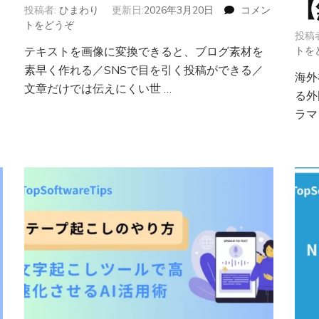
【
投稿者:
ひまわり
更新日:
2026年3月20日
コメン
トをどうぞ
(テ
投稿
キ
テキストを画像に変換できると、ブログ素材を
トを
ス
素早く作れる／SNSで目を引く投稿ができる／
ト
海外
を
文章だけでは伝えにくい世 …
る外
画
ラマ
像
に
変
換
す
る
方
法
｜
無
料
ツ
ー
ル・