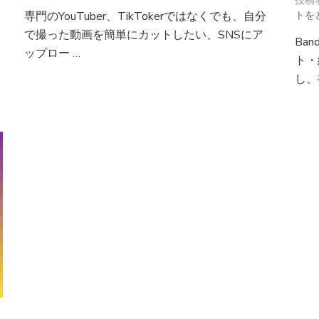
投稿
の
専門のYouTuber、TikTokerではなくでも、自分
トを
評
で撮った動画を簡単にカットしたい、SNSにア
判・
Ba
口
ップロー …
ト・
コ
し、
ミ
｜
実
際
の
評
価・
機
能・
料
金
を
徹
底
レ
ビ
ュ