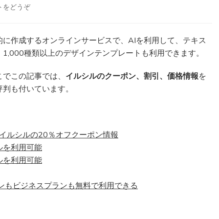
トをどうぞ
(イ
ル
シ
ル
的に作成するオンラインサービスで、AIを利用して、テキス
ク
1,000種類以上のデザインテンプレートも利用できます。
ー
ポ
こでこの記事では、
イルシルのクーポン、割引、価格情報
を
ン、
評判も付いています。
割
引、
価
格
情
イルシルの20％オフクーポン情報
報
シルを利用可能
ま
シルを利用可能
と
め！
評
ンもビジネスプランも無料で利用できる
判
ま
と