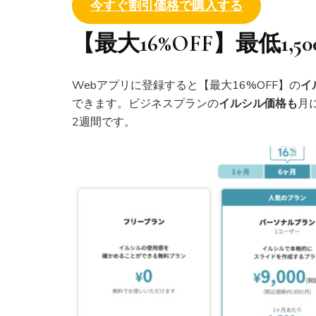
今すぐ割引価格で購入する
【最大16%OFF】最低1
Webアプリに登録すると【最大16%OFF】の
イ
できます。ビジネスプランの
イルシル
価格
も
月
2週間です。