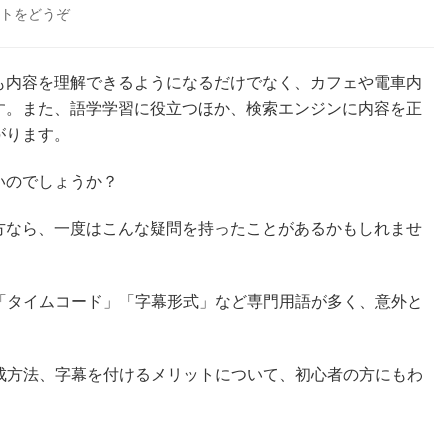
トをどうぞ
(SRT
と
は？
SRT
も内容を理解できるようになるだけでなく、カフェや電車内
字
す。また、語学学習に役立つほか、検索エンジンに内容を正
幕
がります。
フ
ァ
いのでしょうか？
イ
ル
の
方なら、一度はこんな疑問を持ったことがあるかもしれませ
作
成
方
「タイムコード」「字幕形式」など専門用語が多く、意外と
法)
成方法、字幕を付けるメリットについて、初心者の方にもわ