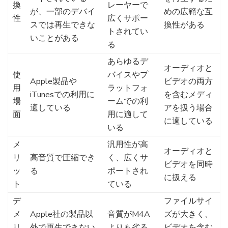
換
レーヤーで
が、一部のデバイ
めの広範な互
性
広くサポー
スでは再生できな
換性がある
トされてい
いことがある
る
あらゆるデ
オーディオと
使
バイスやプ
Apple製品や
ビデオの両方
用
ラットフォ
iTunesでの利用に
を含むメディ
場
ームでの利
適している
アを扱う場合
面
用に適して
に適している
いる
メ
汎用性が高
オーディオと
リ
高音質で圧縮でき
く、広くサ
ビデオを同時
ッ
る
ポートされ
に扱える
ト
ている
デ
ファイルサイ
メ
Apple社の製品以
音質がM4A
ズが大きく、
リ
外で再生できない
よりも劣る
ビデオを含む