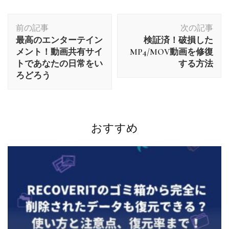
投
前の記事
次の記事
稿
最高のエンターテイン
検証済！破損した
ナ
メント！動画共有サイ
MP4/MOV動画を修復
ビ
トであなたの日常をい
する方法
ゲ
ろどろう
ー
シ
ョ
ン
おすすめ