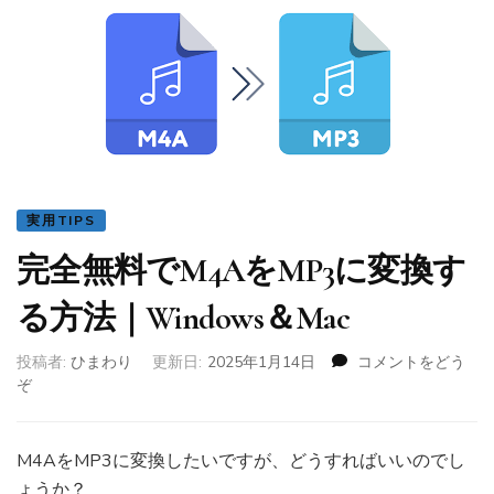
実用TIPS
完全無料でM4AをMP3に変換す
る方法｜Windows＆Mac
投稿者:
ひまわり
更新日:
2025年1月14日
コメントをどう
ぞ
(完
全
無
料
M4AをMP3に変換したいですが、どうすればいいのでし
で
ょうか？