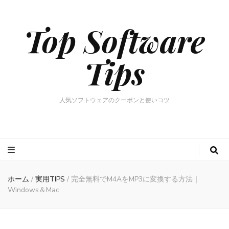
Top Software
Tips
人気ソフトウェアのクーポンと使いコツ
ホーム
/
実用TIPS
/
完全無料でM4AをMP3に変換する方法｜
Windows＆Mac