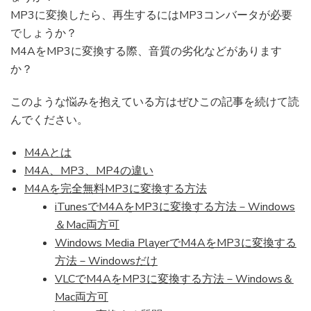
M4A
MP3に変換したら、再生するにはMP3コンバータが必要
を
でしょうか？
MP3
に
M4AをMP3に変換する際、音質の劣化などがあります
変
か？
換
す
このような悩みを抱えている方はぜひこの記事を続けて読
る
んでください。
方
法
｜
M4Aとは
Windows
M4A、MP3、MP4の違い
＆
M4Aを完全無料MP3に変換する方法
Mac)
iTunesでM4AをMP3に変換する方法－Windows
＆Mac両方可
Windows Media PlayerでM4AをMP3に変換する
方法－Windowsだけ
VLCでM4AをMP3に変換する方法－Windows＆
Mac両方可