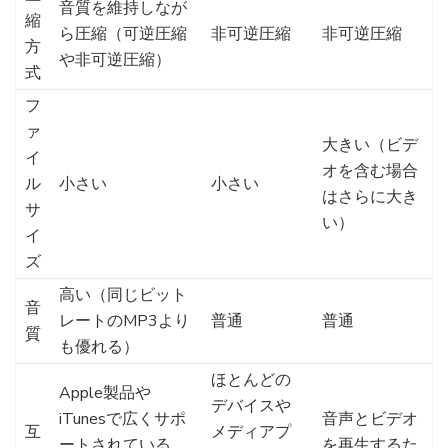
音質を維持しなが
縮
ら圧縮（可逆圧縮
非可逆圧縮
非可逆圧縮
方
や非可逆圧縮）
式
フ
ァ
大きい（ビデ
イ
オを含む場合
ル
小さい
小さい
はさらに大き
サ
い）
イ
ズ
高い（同じビット
音
レートのMP3より
普通
普通
質
も優れる）
ほとんどの
Apple製品や
デバイスや
iTunesで広くサポ
音声とビデオ
互
メディアプ
ートされている
を再生するた