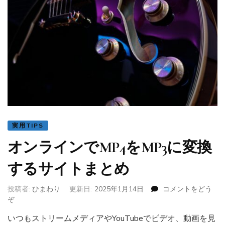
料
で
JPG/JPEG
に
変
換
す
る
方
法)
実用TIPS
オンラインでMP4をMP3に変換
するサイトまとめ
投稿者:
ひまわり
更新日:
2025年1月14日
コメントをどう
ぞ
(オ
ン
いつもストリームメディアやYouTubeでビデオ、動画を見
ラ