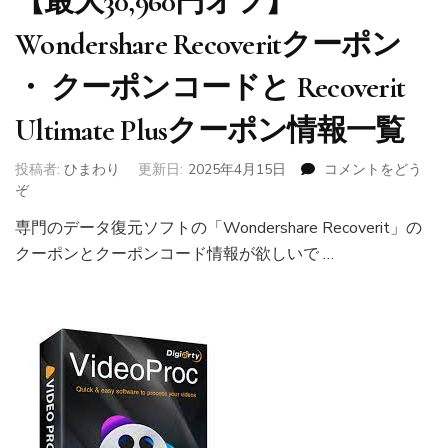
【最大30,960円オフ】
Wondershare Recoveritクーポン
・ クーポンコードと Recoverit
Ultimate Plusクーポン情報一覧
投稿者:
ひまわり
更新日:
2025年4月15日
コメントをどう
ぞ
(【最
大
専門のデータ復元ソフトの「Wondershare Recoverit」の
30,960
クーポンとクーポンコード情報が欲しいで …
円
オ
フ】
Wondershare
Recoverit
ク
ー
ポ
ン
・