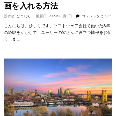
ャ
画を入れる方法
ン
ペ
投稿者:
ひまわり
更新日:
2024年3月3日
コメントをどうぞ
(i
ー
な
ン
こんにちは、ひまりです。ソフトウェア会社で働いた8年
し
を
の経験を活かして、ユーザーの皆さんに役立つ情報をお伝
で
ま
PC
えしま …
と
か
め)
ら
iP
に
動
画
を
入
れ
る
方
法)