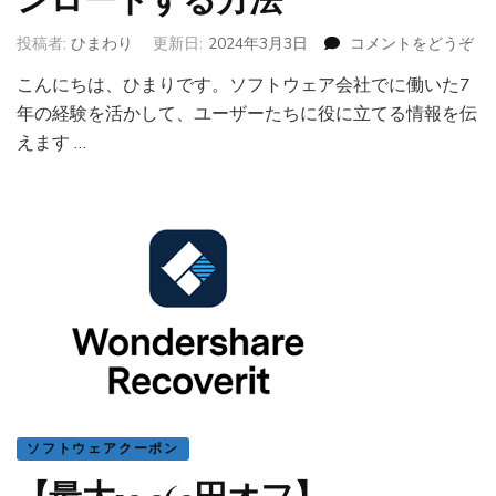
ンロードする方法
投稿者:
ひまわり
更新日:
2024年3月3日
コメントをどうぞ
(d
音
こんにちは、ひまりです。ソフトウェア会社でに働いた7
楽
年の経験を活かして、ユーザーたちに役に立てる情報を伝
動
画
えます …
を
ダ
ウ
ン
ロ
ー
ド
す
る
方
法)
ソフトウェアクーポン