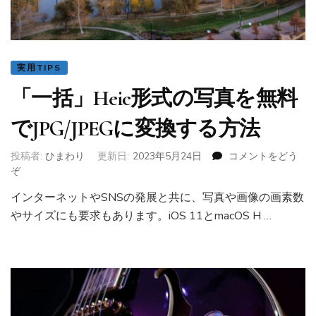
実用TIPS
「一括」Heic形式の写真を無料
でJPG/JPEGに変換する方法
投稿者:
ひまわり
更新日:
2023年5月24日
コメントをどう
ぞ
(「一
括」
インターネットやSNSの発展と共に、写真や画像の画素数
Heic
やサイズにも要求もあります。iOS 11とmacOS H …
形
式
の
写
真
を
無