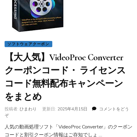
ク
ー
ポ
ン
コ
ー
ド
ソフトウェアクーポン
と
【大人気】VideoProc Converter
Recoverit
Ultimate
クーポンコード・ ライセンス
Plus
ク
コード無料配布キャンペーン
ー
ポ
をまとめ
ン
情
報
投稿者:
ひまわり
更新日:
2025年4月15日
コメントをどう
一
ぞ
(【大
覧)
人
人気の動画処理ソフト「VideoProc Converter」のクーポン
気】
コードと割引クーポン情報はご存知でしょ …
VideoProc