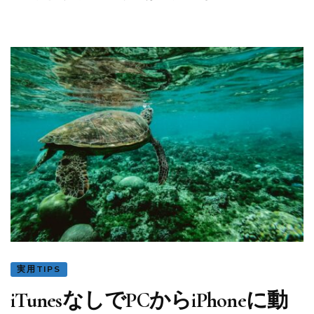
Converter
ク
ー
ポ
ン
コ
ー
ド・
ラ
イ
セ
ン
ス
コ
ー
ド
無
料
実用TIPS
配
布
iTunesなしでPCからiPhoneに動
キ