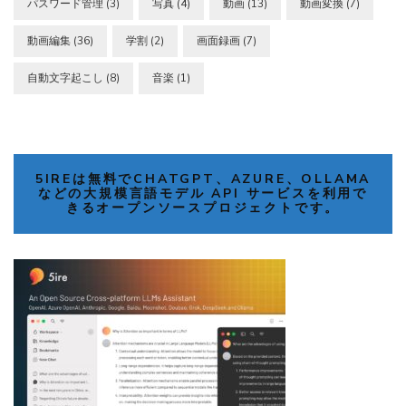
パスワード管理
(3)
写真
(4)
動画
(13)
動画変換
(7)
動画編集
(36)
学割
(2)
画面録画
(7)
自動文字起こし
(8)
音楽
(1)
5IREは無料でCHATGPT、AZURE、OLLAMA
などの大規模言語モデル API サービスを利用で
きるオープンソースプロジェクトです。