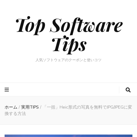
Top Software
Tips
人気ソフトウェアのクーポンと使いコツ
ホーム
/
実用TIPS
/
「一括」Heic形式の写真を無料でJPG/JPEGに変
換する方法