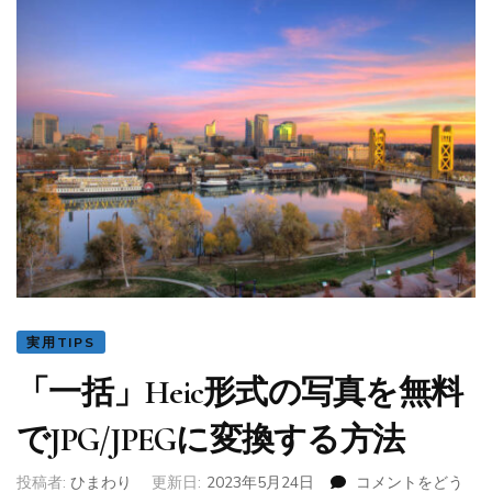
実用TIPS
「一括」Heic形式の写真を無料
でJPG/JPEGに変換する方法
投稿者:
ひまわり
更新日:
2023年5月24日
コメントをどう