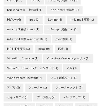
FlexClip
(5)
heic
(1)
heic jpeg 変換 一括
(1)
heic jpeg 変換 一括 無料
(1)
heic jpeg 変換無料
(1)
HitPaw
(6)
jpeg
(1)
Lemino
(2)
m4a mp3 変換
(1)
m4a mp3 変換 itunes
(1)
m4a mp3 変換 mac
(1)
m4a mp3 変換 windows10
(1)
mov 修復
(1)
MP4 MP3 変換
(1)
notta
(9)
PDF
(4)
VideoProc Converter
(1)
VideoProc Converterクーポン
(1)
VideoProc Converterクーポンコード
(1)
VPN
(3)
Wondershare Recoverit
(4)
アニメ制作ソフト
(1)
アプリ
(2)
クリーナー
(1)
クリーナーソフト
(2)
セキュリティ
(3)
データ復元
(7)
バックアップ
(1)