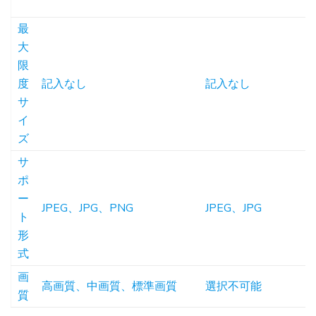
最
大
限
度
記入なし
記入なし
サ
イ
ズ
サ
ポ
ー
JPEG、JPG、PNG
JPEG、JPG
ト
形
式
画
高画質、中画質、標準画質
選択不可能
質