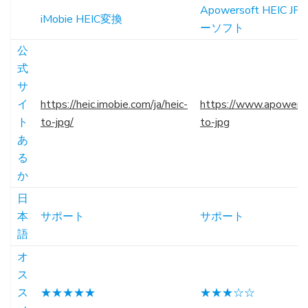
Apowersoft HEIC 
iMobie HEIC変換
ーソフト
公
式
サ
イ
https://heic.imobie.com/ja/heic-
https://www.apowersof
ト
to-jpg/
to-jpg
あ
る
か
日
本
サポート
サポート
語
オ
ス
ス
★★★★★
★★★☆☆