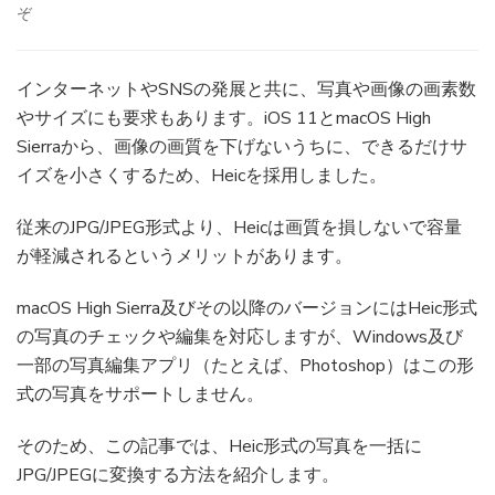
ぞ
(「一
括」
Heic
形
インターネットやSNSの発展と共に、写真や画像の画素数
式
やサイズにも要求もあります。iOS 11とmacOS High
の
Sierraから、画像の画質を下げないうちに、できるだけサ
写
イズを小さくするため、Heicを採用しました。
真
を
無
従来のJPG/JPEG形式より、Heicは画質を損しないで容量
料
が軽減されるというメリットがあります。
で
JPG/JPEG
macOS High Sierra及びその以降のバージョンにはHeic形式
に
の写真のチェックや編集を対応しますが、Windows及び
変
換
一部の写真編集アプリ（たとえば、Photoshop）はこの形
す
式の写真をサポートしません。
る
方
そのため、この記事では、Heic形式の写真を一括に
法)
JPG/JPEGに変換する方法を紹介します。