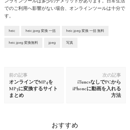
ンラインツールは多少のデメリットがあります。日常生活
でのご利用へ影響がない場合、オンラインツールは十分で
す。
heic
heic jpeg 変換 一括
heic jpeg 変換 一括 無料
heic jpeg 変換無料
jpeg
写真
投
前の記事
次の記事
稿
オンラインでMP4を
iTunesなしでPCから
ナ
MP3に変換するサイト
iPhoneに動画を入れる
ビ
まとめ
方法
ゲ
ー
シ
ョ
おすすめ