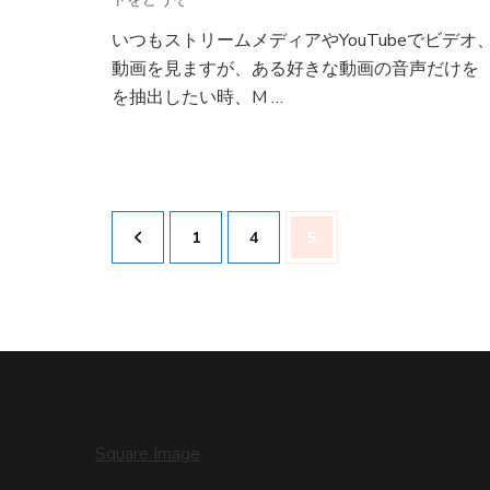
ン
いつもストリームメディアやYouTubeでビデオ
ラ
動画を見ますが、ある好きな動画の音声だけを
イ
ン
を抽出したい時、M …
で
MP4
を
MP3
に
投
変
固
1
固
4
固
5
稿
換
す
ナ
定
定
定
る
ビ
サ
ゲ
ペ
ペ
ペ
イ
ー
ト
シ
ま
ー
ー
ー
と
ョ
め)
ン
ジ
ジ
ジ
Square Image