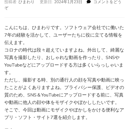
投稿者:
ひまわり
更新日:
2024年1月23日
コメントをどう
ぞ
(【2023
年】
動
画
こんにちは、ひまわりです。ソフトウェア会社でに働いた
に
7年の経験を活かして、ユーザーたちに役に立てる情報を
モ
伝えます。
ザ
コロナの時代は段々超えていますよね。外出して、綺麗な
イ
ク
写真を撮影したり、おしゃれな動画を作ったり、SNSや
や
YouTubeなどにアップロードする方は多くいらっしゃいま
ぼ
す。
か
ただし、撮影する時、別の通行人の顔を写真や動画に映っ
し
を
たことがよくありますよね。プライバシー保護、ビデオの
入
質のため、SNS＆YouTubeにアップロードする前に、写真
れ
や動画に他人の顔や体をモザイクやぼかししたいです。
る
そこで、今回は動画にモザイクやぼかしをかける便利なア
便
利
プリ・ソフト・サイト7選を紹介します。
な
ア