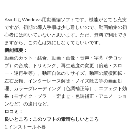
AviutlもWindows用動画編ソフトです。機能がとても充実
ですが、初期の導入手順は少し難しいので、動画編集の初
心者には向いていないと思います。ただ、無料で利用でき
ますから、この点は気にしなくてもいいです。
機能概要：
動画のカット・結合、動画・画像・音声・字幕（テロッ
プ）の合成、トリミング、再生速度の変更（倍速・スロ
ー・逆再生等）、動画自体のリサイズ、動画の縦横回転・
左右反転、インターレース解除・ノイズ除去等の画面処
理、カラーグレーディング（色調補正等）、エフェクト効
果（モザイク・ブラー・歪ませ・色調補正・アニメーショ
ンなど）の適用など。
ロコミ：
良いところ：このソフトの素晴らしいところ
1.インストール不要