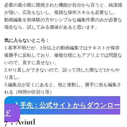
必要の最小限に開発された機能が自分から言うと、純潔感
が強い。広告もないし、複雑な操作スキルも必要なし。
動画編集を初体験の方やシンプルな編集作業のみが必要な
場合なら、試してみる価値があると思います。
気に入らないところ：
1.基準不明だが、1分以上の動画編集ではテキストが保存
後勝手に反転しており、修復仕様にもアプリ上では問題な
いので、直すに直せない。
2.やり直しができないので、誤って消した際など1からや
り直し。
3.編集点が近くにあると、他と連動し、勝手に他も編集さ
れる（時間や区切り等）
入手先：公式サイトからダウンロー
ド
7．Aviutl