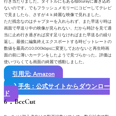
行き当たりました。タイトルにもある様blurayに書き込め
ないのです。でもフラッシュメモリーにコピーしてテレビ
で見ましたら、さすが４ｋ綺麗な映像で見れました。
ただ残念なのはチャプターを入れられず、また早送り時は
画面で早送り中の映像が見られない、だから時計を見て適
当に止め行き過ぎれば戻す足りなければまた早送るの繰り
返し。最後に編集終えエクスポートする時ピットレートの
数値を最高の10,000kbpsに変更しておかないと再生時画
面の前に薄いカーテンをしたようで見づらかった。評価は
使いづらくても画面の綺麗で感動しました。
引用元: Amazon
入手先：公式サイトからダウンロー
ド
6．BeeCut