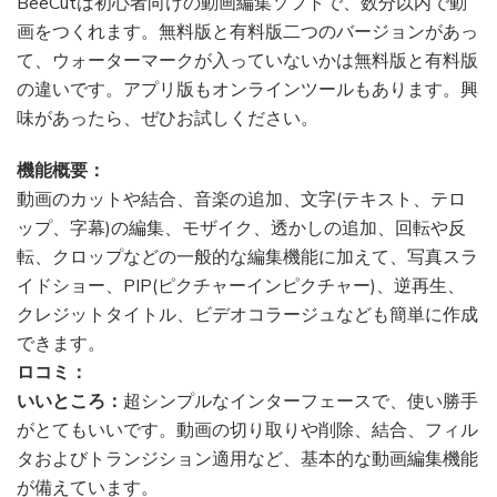
BeeCutは初心者向けの動画編集ソフトで、数分以内で動
画をつくれます。無料版と有料版二つのバージョンがあっ
て、ウォーターマークが入っていないかは無料版と有料版
の違いです。アプリ版もオンラインツールもあります。興
味があったら、ぜひお試しください。
機能概要：
動画のカットや結合、音楽の追加、文字(テキスト、テロ
ップ、字幕)の編集、モザイク、透かしの追加、回転や反
転、クロップなどの一般的な編集機能に加えて、写真スラ
イドショー、PIP(ピクチャーインピクチャー)、逆再生、
クレジットタイトル、ビデオコラージュなども簡単に作成
できます。
ロコミ：
いいところ：
超シンプルなインターフェースで、使い勝手
がとてもいいです。動画の切り取りや削除、結合、フィル
タおよびトランジション適用など、基本的な動画編集機能
が備えています。