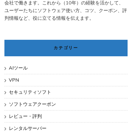
会社で働きます。これから（10年）の経験を活かして、
ユーザーたちにソフトウェア使い方、コツ、クーポン、評
判情報など、役に立てる情報を伝えます。
カテゴリー
AIツール
VPN
セキュリティソフト
ソフトウェアクーポン
レビュー・評判
レンタルサーバー