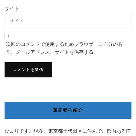
サイト
次回のコメントで使用するためブラウザーに自分の名
前、メールアドレス、サイトを保存する。
運営者の紹介
ひまりです。現在、東京都千代田区に住んで、都内あるIT