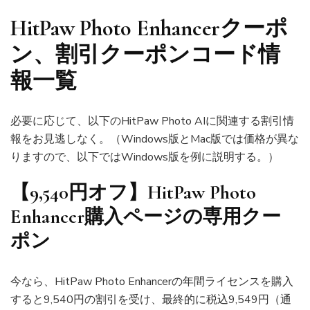
HitPaw Photo Enhancer
クーポ
ン、割引
クーポンコード
情
報一覧
必要に応じて、以下のHitPaw Photo AIに関連する割引情
報をお見逃しなく。（Windows版とMac版では価格が異な
りますので、以下ではWindows版を例に説明する。）
【
9,54
0
円オフ】
HitPaw Photo
Enhancer
購入ページの専用クー
ポン
今なら、HitPaw Photo Enhancerの年間ライセンスを購入
すると9,540円の割引を受け、最終的に税込9,549円（通