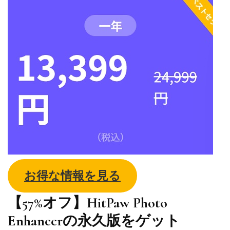
お得な情報を見る
【57%オフ】HitPaw Photo
Enhancerの永久版をゲット