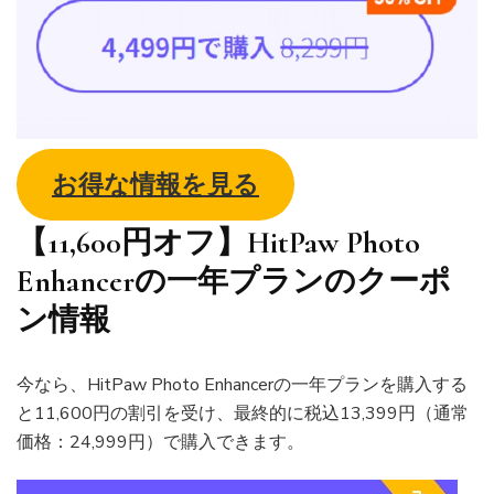
お得な情報を見る
【11,600円オフ】HitPaw Photo
Enhancerの一年プランのクーポ
ン情報
今なら、HitPaw Photo Enhancerの一年プランを購入する
と11,600円の割引を受け、最終的に税込13,399円（通常
価格：24,999円）で購入できます。