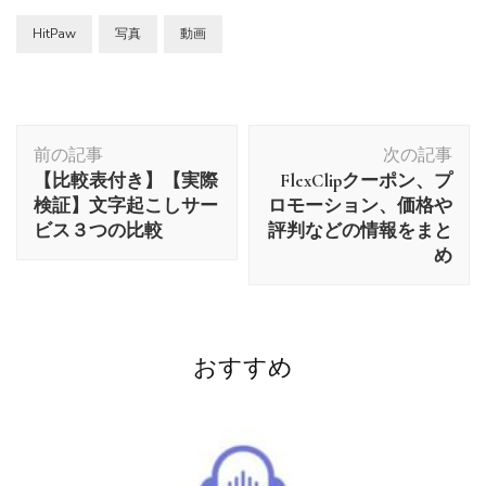
HitPaw
写真
動画
投
前の記事
次の記事
稿
【比較表付き】【実際
FlexClipクーポン、プ
ナ
検証】文字起こしサー
ロモーション、価格や
ビ
ビス３つの比較
評判などの情報をまと
ゲ
め
ー
シ
ョ
ン
おすすめ