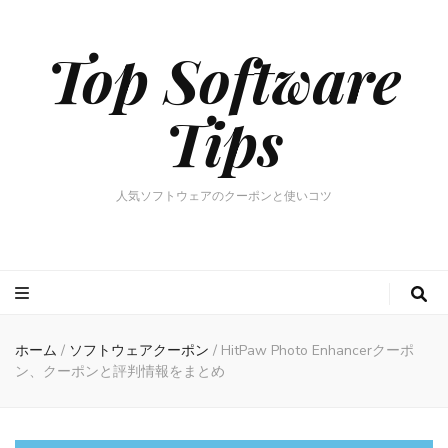
Top Software
Tips
人気ソフトウェアのクーポンと使いコツ
ホーム
/
ソフトウェアクーポン
/
HitPaw Photo Enhancerクーポ
ン、クーポンと評判情報をまとめ