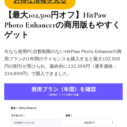
お得な情報を見る
【最大102,500円オフ】HitPaw
Photo Enhancerの商用版もやすく
ゲット
今なら使用PC台数制限のないHitPaw Photo Enhancerの商
用プランの1年間のライセンスを購入すると最大102,500
円の割引が受けられ、最終的に132,399円（通常価格：
234,899円）で購入できました。