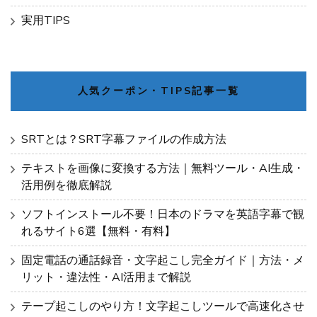
実用TIPS
人気クーポン・TIPS記事一覧
SRTとは？SRT字幕ファイルの作成方法
テキストを画像に変換する方法｜無料ツール・AI生成・
活用例を徹底解説
ソフトインストール不要！日本のドラマを英語字幕で観
れるサイト6選【無料・有料】
固定電話の通話録音・文字起こし完全ガイド｜方法・メ
リット・違法性・AI活用まで解説
テープ起こしのやり方！文字起こしツールで高速化させ