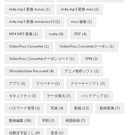
m4a mp3 変換 itunes
(1)
m4a mp3 変換 mac
(1)
m4a mp3 変換 windows10
(1)
mov 修復
(1)
MP4 MP3 変換
(1)
notta
(9)
PDF
(4)
VideoProc Converter
(1)
VideoProc Converterクーポン
(1)
VideoProc Converterクーポンコード
(1)
VPN
(3)
Wondershare Recoverit
(4)
アニメ制作ソフト
(1)
アプリ
(2)
クリーナー
(1)
クリーナーソフト
(2)
セキュリティ
(3)
データ復元
(7)
バックアップ
(1)
パスワード管理
(3)
写真
(4)
動画
(13)
動画変換
(7)
動画編集
(36)
学割
(2)
画面録画
(7)
自動文字起こし
(8)
音楽
(1)