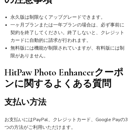
永久版は制限なくアップグレードできます。
一ヶ月プランまたは一年プランの場合は、必ず事前に
契約を終了してください。終了しないと、クレジット
カードに自動的に請求が行われます。
無料版には機能が制限されていますが、有料版には制
限がありません。
HitPaw Photo Enhancer
クーポ
ンに関する
よくある質問
支払い方法
お支払いにはPayPal、クレジットカード、Google Payの3
つの方法がご利用いただけます。