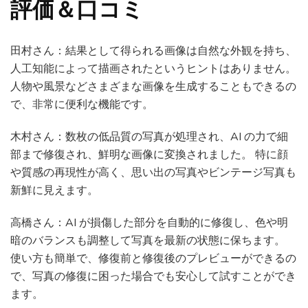
評価＆口コミ
田村さん：結果として得られる画像は自然な外観を持ち、
人工知能によって描画されたというヒントはありません。
人物や風景などさまざまな画像を生成することもできるの
で、非常に便利な機能です。
木村さん：数枚の低品質の写真が処理され、AI の力で細
部まで修復され、鮮明な画像に変換されました。 特に顔
や質感の再現性が高く、思い出の写真やビンテージ写真も
新鮮に見えます。
高橋さん：AI が損傷した部分を自動的に修復し、色や明
暗のバランスも調整して写真を最新の状態に保ちます。
使い方も簡単で、修復前と修復後のプレビューができるの
で、写真の修復に困った場合でも安心して試すことができ
ます。