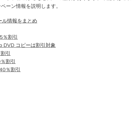
学
ンペーン情報を説明します。
割・
割
セール情報をまとめ
引
ク
ー
35％割引
ポ
b DVD コピーは割引対象
ン
0％割引
コ
ー
0％割引
ド
は40％割引
情
報
一
覧)