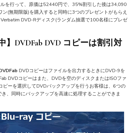
ールを行って、原価は52440円で、35%割引した後は34,090
インワン(無期限版)を購入すると同時に3つのプレゼントがもらえ
erbatim DVD-Rディスク(ランダム抽選で100名様にプレゼ
中】
DVDFab
DVD コピーは
割引
対
DVDFab
DVDコピーはファイルを出力するときにDVD-9を
ab DVDコピーはまた、DVDを空のディスクまたはISOファ
VDコピーを選択してDVDバックアップを行うお客様は、6つの
でき、同時にバックアップを高速に処理することができま