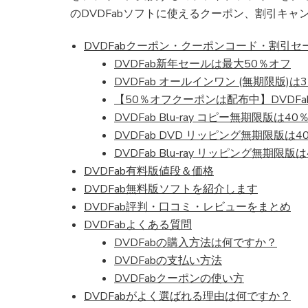
のDVDFabソフトに使えるクーポン、割引キャ
DVDFabクーポン・クーポンコード・割引
DVDFab新年セールは最大50％オフ
DVDFab オールインワン (無期限版)は
【50％オフクーポンは配布中】DVDFa
DVDFab Blu-ray コピー無期限版は4
DVDFab DVD リッピング無期限版は4
DVDFab Blu-ray リッピング無期限版
DVDFab有料版値段＆価格
DVDFab無料版ソフトを紹介します
DVDFab評判・口コミ・レビューをまとめ
DVDFabよくある質問
DVDFabの購入方法は何ですか？
DVDFabの支払い方法
DVDFabクーポンの使い方
DVDFabがよく選ばれる理由は何ですか？