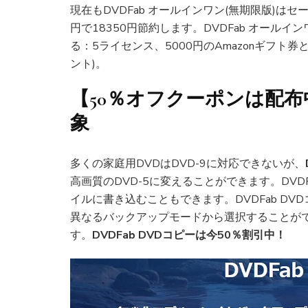
現在もDVDFab オールインワン(無期限版)はセ
円で18350円節約します。DVDFab オール
る：5ライセンス、5000円のAmazonギフト券とV
ント)。
【50％オフ
クーポン
は配布
象
多くの家庭用DVDはDVD-9に対応できないが、
高画質のDVD-5に変えることができます。DVDF
イルに書き込むこともできます。DVDFab D
異なるバックアップモードから選択することが
す。
DVDFab
DVDコピーは今50％割引中！