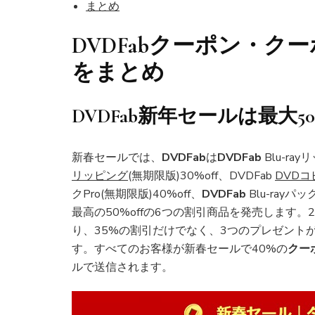
まとめ
DVDFabクーポン
・
クー
をまとめ
DVDFab
新年
セール
は最大5
新春セールでは、
DVDFab
は
DVDFab
Blu-ra
リッピング
(無期限版)30%off、DVDFab
DVDコ
クPro(無期限版)40%off、
DVDFab
Blu-rayパ
最高の50%offの6つの割引商品を発売します。
り、35%の割引だけでなく、3つのプレゼントが
す。すべてのお客様が新春セールで40%の
クー
ルで送信されます。