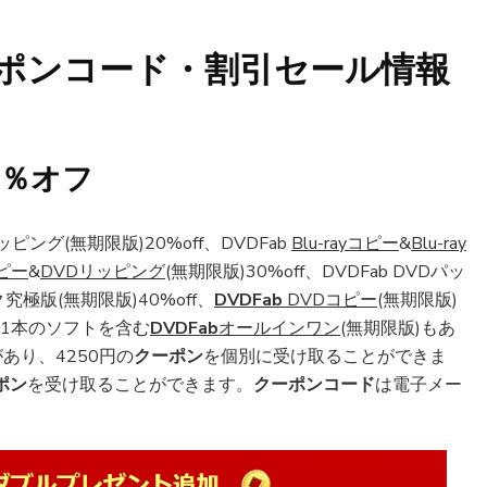
ポン
コード・
割引
セール情報
0％オフ
yリッピング(無期限版)20%off、DVDFab
Blu-rayコピー
&
Blu-ray
ピー
&
DVDリッピング
(無期限版)30%off、DVDFab DVDパッ
ック究極版(無期限版)40%off、
DVDFab
DVDコピー
(無期限版)
21本のソフトを含む
DVDFab
オールインワン
(無期限版)もあ
あり、4250円の
クーポン
を個別に受け取ることができま
ポン
を受け取ることができます。
クーポンコード
は電子メー