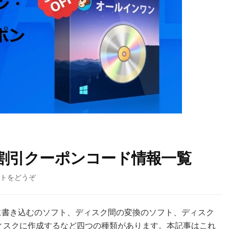
割・割引クーポンコード情報一覧
トをどうぞ
(DVDFab
ク
ー
ポ
クに書き込むのソフト、ディスク間の変換のソフト、ディスク
ン・
ィスクに作成するなど四つの種類があります。本記事はこれ